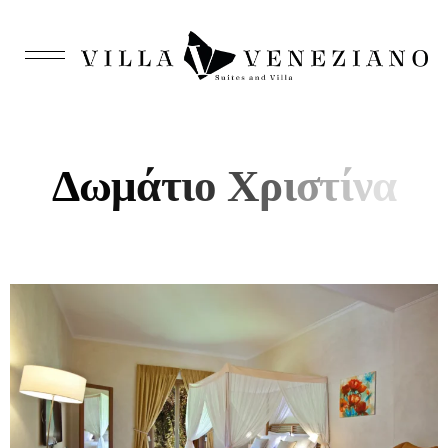
Δ
ω
μ
ά
τ
ι
ο
Χ
ρ
ι
σ
τ
ί
ν
α